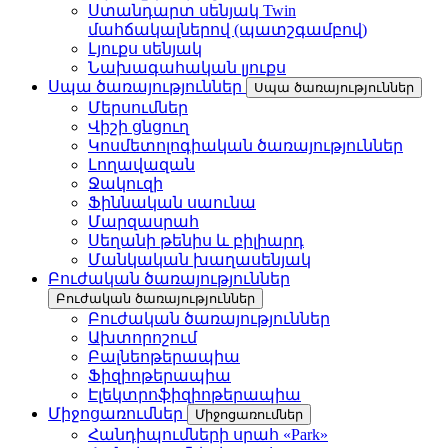
Ստանդարտ սենյակ Twin
մահճակալներով (պատշգամբով)
Լյուքս սենյակ
Նախագահական լյուքս
Սպա ծառայություններ
Սպա ծառայություններ
Մերսումներ
Վիշի ցնցուղ
Կոսմետոլոգիական ծառայություններ
Լողավազան
Ջակուզի
Ֆիննական սաունա
Մարզասրահ
Սեղանի թենիս և բիլիարդ
Մանկական խաղասենյակ
Բուժական ծառայություններ
Բուժական ծառայություններ
Բուժական ծառայություններ
Ախտորոշում
Բալնեոթերապիա
Ֆիզիոթերապիա
Էլեկտրոֆիզիոթերապիա
Միջոցառումներ
Միջոցառումներ
Հանդիպումների սրահ «Park»