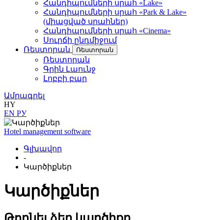
Հանդիպումների սրահ «Lake»
Հանդիպումների սրահ «Park & Lake»
(միացված սրահներ)
Հանդիպումների սրահ «Cinema»
Սուրճի ընդմիջում
Ռեստորան
Ռեստորան
Ռեստորան
Գրին Լաունջ
Լոբբի բար
Ամրագրել
HY
EN
РУ
Hotel management software
Գլխավոր
-
Կարծիքներ
Կարծիքներ
Թողնել ձեր կարծիքը