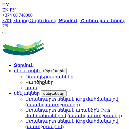
HY
EN
РУ
+374 60 740000
3701
,
Վայոց Ձորի մարզ
,
Ջերմուկ
,
Շահումյան փողոց
,
7/5
Ջերմուկ
մեր մասին
մեր մասին
Պատկերասրահներ
Կարծիքներ
կապ
սենյակներ
սենյակներ
Ստանդարտ սենյակ King մահճակալով
(առանց պատշգամբի)
Ստանդարտ սենյակ առանձին Twin
մահճակալներով (առանց պատշգամբի)
Ստանդարտ սենյակ King մահճակալով
(պատշգամբով)