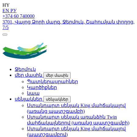
HY
EN
РУ
+374 60 740000
3701
,
Վայոց Ձորի մարզ
,
Ջերմուկ
,
Շահումյան փողոց
,
7/5
Ջերմուկ
մեր մասին
մեր մասին
Պատկերասրահներ
Կարծիքներ
կապ
սենյակներ
սենյակներ
Ստանդարտ սենյակ King մահճակալով
(առանց պատշգամբի)
Ստանդարտ սենյակ առանձին Twin
մահճակալներով (առանց պատշգամբի)
Ստանդարտ սենյակ King մահճակալով
(պատշգամբով)