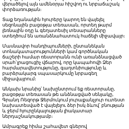
վերածելով այն ամենօրյա հիշվող ու նրբաճաշակ
փորձառության։
Տաք եղանակին հյուրերը կարող են վայելել
սեզոնային բացօթյա տեռասան, որտեղ թարմ
լեռնային օդը և գեղատեսիլ տեսարանները
ստեղծում են առանձնահատուկ հաճելի միջավայր։
Մասնավոր հանդիպումների, ընտանեկան
տոնակատարությունների կամ գործնական
ճաշերի համար ռեստորանն ունի առանձնացված
սրահ`լրացուցիչ վճարով, որը կապահովի Ձեր
հարմարավետությունը, գաղտնիությունը և
բարձրակարգ սպասարկումը նրբագեղ
միջավայրում։
Անկախ նրանից՝ նախընտրում եք ռեստորանը,
բացօթյա տեռասան թե անձնացված սենյակը,
Գրանդ Ռեզորթ Ջերմուկում յուրաքանչյուր ուտեստ
նախատեսված է վայելելու ձեր իսկ ձևով՝ բնության
և ջերմ հյուրընկալության լիակատար
ներդաշնակությամբ։
Ամրագրեք հիմա
շահավետ գներով