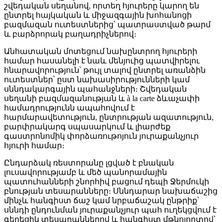
շվեդական սեղանով, որտեղ հյուրերը կարող են
ընտրել հայկական և միջազգային խոհանոցի
բազմազան ուտեստներից՝ պատրաստված թարմ
և բարձրորակ բաղադրիչներով։
Անհատական մոտեցում նախընտրող հյուրերի
համար հասանելի է նաև մենյուից պատվիրելու
հնարավորություն՝ թույլ տալով ընտրել առանձին
ուտեստներ՝ ըստ նախասիրությունների կամ
սննդակարգային պահանջների։ Շվեդական
սեղանի բազմազանության և à la carte ձևաչափի
համադրությունն ապահովում է
հարմարավետություն, ընտրության ազատություն,
բարփրակարգ սպասարկում և լիարժեք
գաստրոնոմիկ փորձառութոյուն յուրաքանչյուր
հյուրի համար։
Ընդարձակ ռեստորանը լցված է բնական
լուսավորությամբ և մեծ պանորամային
պատուհանների շնորհիվ բացում դեպի Ջերմուկի
բնության տեսարանները։ Սննդարար նախաճաշից
մինչև հանգիստ ճաշ կամ նրբաճաշակ ընթրիք՝
սննդի ընդունման յուրաքանչյուր պահ ուղեկցվում է
գեղեցիկ տեսարաններով և հանգիստ մթնոլորտով՝