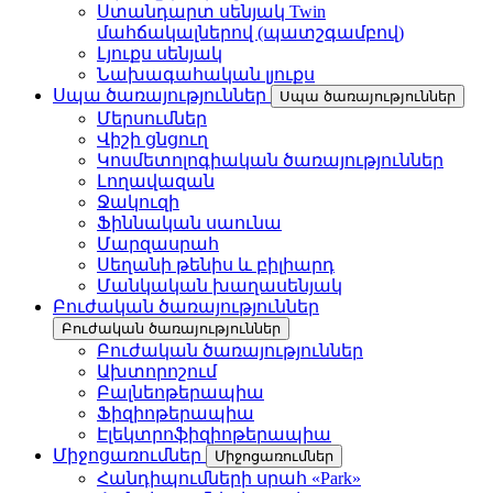
Ստանդարտ սենյակ Twin
մահճակալներով (պատշգամբով)
Լյուքս սենյակ
Նախագահական լյուքս
Սպա ծառայություններ
Սպա ծառայություններ
Մերսումներ
Վիշի ցնցուղ
Կոսմետոլոգիական ծառայություններ
Լողավազան
Ջակուզի
Ֆիննական սաունա
Մարզասրահ
Սեղանի թենիս և բիլիարդ
Մանկական խաղասենյակ
Բուժական ծառայություններ
Բուժական ծառայություններ
Բուժական ծառայություններ
Ախտորոշում
Բալնեոթերապիա
Ֆիզիոթերապիա
Էլեկտրոֆիզիոթերապիա
Միջոցառումներ
Միջոցառումներ
Հանդիպումների սրահ «Park»