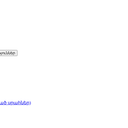
յուններ
ված սրահներ)