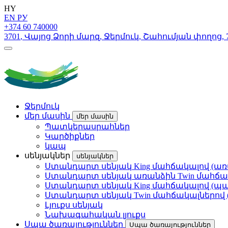
HY
EN
РУ
+374 60 740000
3701
,
Վայոց Ձորի մարզ
,
Ջերմուկ
,
Շահումյան փողոց
,
Ջերմուկ
մեր մասին
մեր մասին
Պատկերասրահներ
Կարծիքներ
կապ
սենյակներ
սենյակներ
Ստանդարտ սենյակ King մահճակալով (ա
Ստանդարտ սենյակ առանձին Twin մահճա
Ստանդարտ սենյակ King մահճակալով (պ
Ստանդարտ սենյակ Twin մահճակալներով
Լյուքս սենյակ
Նախագահական լյուքս
Սպա ծառայություններ
Սպա ծառայություններ