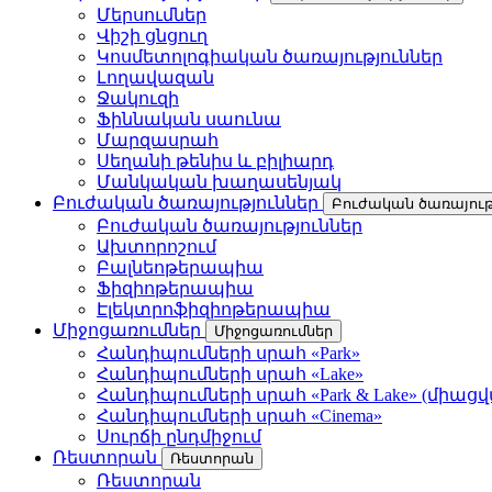
Մերսումներ
Վիշի ցնցուղ
Կոսմետոլոգիական ծառայություններ
Լողավազան
Ջակուզի
Ֆիննական սաունա
Մարզասրահ
Սեղանի թենիս և բիլիարդ
Մանկական խաղասենյակ
Բուժական ծառայություններ
Բուժական ծառայութ
Բուժական ծառայություններ
Ախտորոշում
Բալնեոթերապիա
Ֆիզիոթերապիա
Էլեկտրոֆիզիոթերապիա
Միջոցառումներ
Միջոցառումներ
Հանդիպումների սրահ «Park»
Հանդիպումների սրահ «Lake»
Հանդիպումների սրահ «Park & Lake» (միաց
Հանդիպումների սրահ «Cinema»
Սուրճի ընդմիջում
Ռեստորան
Ռեստորան
Ռեստորան