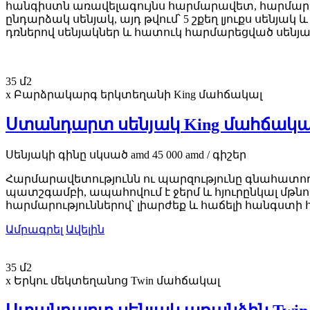
հանգիստն առավելագույնս հարմարավետ, հարմար ու
ընդարձակ սենյակ, այդ թվում՝ 5 շքեղ լյուքս սեն
դռներով սենյակներ և հատուկ հարմարեցված սենյա
35 մ2
x Բարձրակարգ երկտեղանի King մահճակալ
Ստանդարտ սենյակ King մահճակա
Սենյակի գինը
սկսած
amd
45 000
amd
/ գիշեր
Հարմարավետությունն ու պարզությունը գնահատ
պատշգամբի, ապահովում է ջերմ և հյուրընկալ մթն
հարմարություններով՝ լիարժեք և հաճելի հանգստի
Ամրագրել
Ավելին
35 մ2
x Երկու մեկտեղանոց Twin մահճակալ