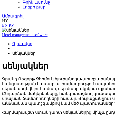
Գրին Լաունջ
Լոբբի բար
Ամրագրել
HY
EN
РУ
Hotel management software
Գլխավոր
-
սենյակներ
սենյակներ
Գրանդ Ռեզորթ Ջերմուկ հյուրանոցա-առողջարանայ
հանգստության կատարյալ համադրություն ապահովե
վերականգնվելու համար, մեր մանրակրկիտ պլանավո
Ընդարձակ մակերեսները, հանգստացնող գունապնա
միայնակ ճամփորդողների համար: Յուրաքանչյուր 
անձնական պատշգամբով կամ մեծ պատուհաններով, ո
Հարմարավետ ստանդարտ սենյակներից մինչև ընդարձա