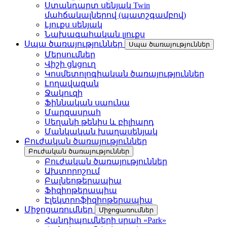
Ստանդարտ սենյակ Twin
մահճակալներով (պատշգամբով)
Լյուքս սենյակ
Նախագահական լյուքս
Սպա ծառայություններ
Սպա ծառայություններ
Մերսումներ
Վիշի ցնցուղ
Կոսմետոլոգիական ծառայություններ
Լողավազան
Ջակուզի
Ֆիննական սաունա
Մարզասրահ
Սեղանի թենիս և բիլիարդ
Մանկական խաղասենյակ
Բուժական ծառայություններ
Բուժական ծառայություններ
Բուժական ծառայություններ
Ախտորոշում
Բալնեոթերապիա
Ֆիզիոթերապիա
Էլեկտրոֆիզիոթերապիա
Միջոցառումներ
Միջոցառումներ
Հանդիպումների սրահ «Park»