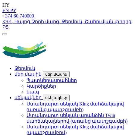
HY
EN
РУ
+374 60 740000
3701
,
Վայոց Ձորի մարզ
,
Ջերմուկ
,
Շահումյան փողոց
,
7/5
Ջերմուկ
մեր մասին
մեր մասին
Պատկերասրահներ
Կարծիքներ
կապ
սենյակներ
սենյակներ
Ստանդարտ սենյակ King մահճակալով
(առանց պատշգամբի)
Ստանդարտ սենյակ առանձին Twin
մահճակալներով (առանց պատշգամբի)
Ստանդարտ սենյակ King մահճակալով
(պատշգամբով)