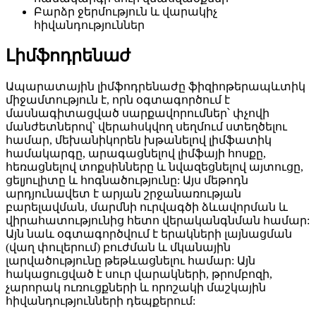
Բարձր ջերմություն և վարակիչ
հիվանդություններ
Լիմֆոդրենաժ
Ապարատային լիմֆոդրենաժը ֆիզիոթերապևտիկ
միջամտություն է, որն օգտագործում է
մասնագիտացված սարքավորումներ՝ փչովի
մանժետներով՝ վերահսկվող սեղմում ստեղծելու
համար, մեխանիկորեն խթանելով լիմֆատիկ
համակարգը, արագացնելով լիմֆայի հոսքը,
հեռացնելով տոքսինները և նվազեցնելով այտուցը,
ցելյուլիտը և հոգնածությունը: Այս մեթոդն
արդյունավետ է արյան շրջանառության
բարելավման, մարմնի ուրվագծի ձևավորման և
վիրահատությունից հետո վերականգնման համար:
Այն նաև օգտագործվում է երակների լայնացման
(վաղ փուլերում) բուժման և մկանային
լարվածությունը թեթևացնելու համար: Այն
հակացուցված է սուր վարակների, թրոմբոզի,
չարորակ ուռուցքների և որոշակի մաշկային
հիվանդությունների դեպքերում: