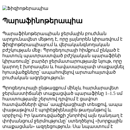
Պարաֆինոթերապիա
Պարաֆինոթերապիան ջերմային բուժման
արդյունավետ մեթոդ է, որը լայնորեն կիրառվում է
ֆիզիոթերապիայում և վերականգնողական
բժշկության մեջ։ Պրոցեդուրայի հիմքում ընկած է
հատուկ պատրաստված բժշկական պարաֆինի
կիրառումը՝ բարձր ջերմատարությամբ նյութ, որը
կարող է խորապես և հավասարաչափ տաքացնել
հյուսվածքները՝ ապահովելով արտահայտված
բուժական ազդեցություն։
Պրոցեդուրայի ընթացքում մինչև հարմարավետ
ջերմաստիճանի տաքացված պարաֆինը 1–1.5 սմ
հաստությամբ շերտով դրվում է ցավոտ
հատվածների վրա՝ ապլիկացիայի տեսքով, ապա
փաթաթվում է պոլիէթիլենային թաղանթով և
սրբիչով։ Իր կառուցվածքի շնորհիվ այն դանդաղ է
փոխանցում ջերմությունը՝ ստեղծելով «խորքային
տաքացման» ազդեցություն։ Սա նպաստում է