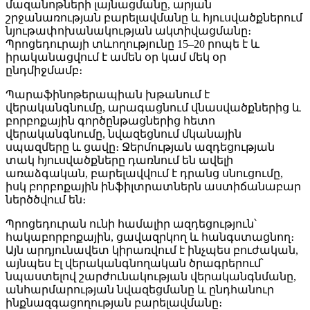
մազանոթների լայնացմանը, արյան
շրջանառության բարելավմանը և հյուսվածքներում
նյութափոխանակության ակտիվացմանը։
Պրոցեդուրայի տևողությունը 15–20 րոպե է և
իրականացվում է ամեն օր կամ մեկ օր
ընդմիջմամբ։
Պարաֆինոթերապիան խթանում է
վերականգնումը, արագացնում վնասվածքներից և
բորբոքային գործընթացներից հետո
վերականգնումը, նվազեցնում մկանային
սպազմերը և ցավը։ Ջերմության ազդեցության
տակ հյուսվածքները դառնում են ավելի
առաձգական, բարելավվում է դրանց սնուցումը,
իսկ բորբոքային ինֆիլտրատներն աստիճանաբար
ներծծվում են։
Պրոցեդուրան ունի համալիր ազդեցություն՝
հակաբորբոքային, ցավազրկող և հանգստացնող։
Այն արդյունավետ կիրառվում է ինչպես բուժական,
այնպես էլ վերականգնողական ծրագրերում՝
նպաստելով շարժունակության վերականգնմանը,
անհարմարության նվազեցմանը և ընդհանուր
ինքնազգացողության բարելավմանը։