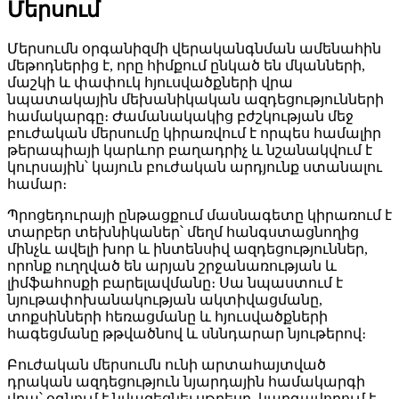
Մերսում
Մերսումն օրգանիզմի վերականգնման ամենահին
մեթոդներից է, որը հիմքում ընկած են մկանների,
մաշկի և փափուկ հյուսվածքների վրա
նպատակային մեխանիկական ազդեցությունների
համակարգը։ Ժամանակակից բժշկության մեջ
բուժական մերսումը կիրառվում է որպես համալիր
թերապիայի կարևոր բաղադրիչ և նշանակվում է
կուրսային՝ կայուն բուժական արդյունք ստանալու
համար։
Պրոցեդուրայի ընթացքում մասնագետը կիրառում է
տարբեր տեխնիկաներ՝ մեղմ հանգստացնողից
մինչև ավելի խոր և ինտենսիվ ազդեցություններ,
որոնք ուղղված են արյան շրջանառության և
լիմֆահոսքի բարելավմանը։ Սա նպաստում է
նյութափոխանակության ակտիվացմանը,
տոքսինների հեռացմանը և հյուսվածքների
հագեցմանը թթվածնով և սննդարար նյութերով։
Բուժական մերսումն ունի արտահայտված
դրական ազդեցություն նյարդային համակարգի
վրա՝ օգնում է նվազեցնել սթրեսը, կարգավորում է