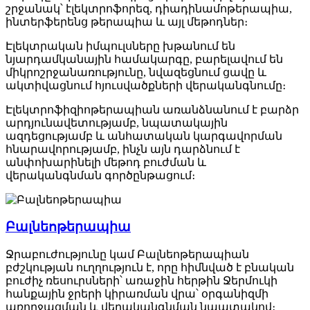
շրջանակ՝ էլեկտրոֆորեզ, դիադինամոթերապիա,
ինտերֆերենց թերապիա և այլ մեթոդներ։
Էլեկտրական իմպուլսները խթանում են
նյարդամկանային համակարգը, բարելավում են
միկրոշրջանառությունը, նվազեցնում ցավը և
ակտիվացնում հյուսվածքների վերականգնումը։
Էլեկտրոֆիզիոթերապիան առանձնանում է բարձր
արդյունավետությամբ, նպատակային
ազդեցությամբ և անհատական կարգավորման
հնարավորությամբ, ինչն այն դարձնում է
անփոխարինելի մեթոդ բուժման և
վերականգնման գործընթացում։
Բալնեոթերապիա
Ջրաբուժությունը կամ Բալնեոթերապիան
բժշկության ուղղություն է, որը հիմնված է բնական
բուժիչ ռեսուրսների՝ առաջին հերթին Ջերմուկի
հանքային ջրերի կիրառման վրա՝ օրգանիզմի
առողջացման և վերականգնման նպատակով։