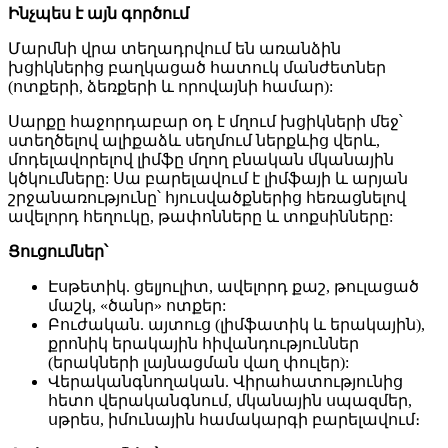
Ինչպես է այն գործում
Մարմնի վրա տեղադրվում են առանձին
խցիկներից բաղկացած հատուկ մանժետներ
(ոտքերի, ձեռքերի և որովայնի համար):
Սարքը հաջորդաբար օդ է մղում խցիկների մեջ՝
ստեղծելով ալիքաձև սեղմում ներքևից վերև,
մոդելավորելով լիմֆը մղող բնական մկանային
կծկումները: Սա բարելավում է լիմֆայի և արյան
շրջանառությունը՝ հյուսվածքներից հեռացնելով
ավելորդ հեղուկը, թափոնները և տոքսինները:
Ցուցումներ՝
Էսթետիկ. ցելյուլիտ, ավելորդ քաշ, թուլացած
մաշկ, «ծանր» ոտքեր:
Բուժական. այտուց (լիմֆատիկ և երակային),
քրոնիկ երակային հիվանդություններ
(երակների լայնացման վաղ փուլեր):
Վերականգնողական. Վիրահատությունից
հետո վերականգնում, մկանային սպազմեր,
սթրես, իմունային համակարգի բարելավում։