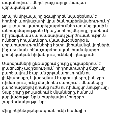
ապահովում է մեղմ, բայց արդյունավետ
վերականգնում։
Ջրային միջավայրը զգալիորեն նվազեցնում է
հոդերի և ողնաշարի վրա ծանրաբեռնվածությունը՝
թույլ տալով կատարել շարժումներ առանց ցավի և
անհարմարության։ Սրա շնորհիվ մեթոդը դառնում
է իդեալական սահմանափակ շարժունակություն
ունեցող հիվանդների, վնասվածքներից և
վիրահատություններից հետո վերականգնվողների,
ինչպես նաև հենաշարժողական համակարգի
քրոնիկական հիվանդությունների դեպքում։
Մարզումների ընթացքում ջուրը ցուցաբերում է
լրացուցիչ ազդեցություն՝ հիդրոստատիկ ճնշումը
բարելավում է արյան շրջանառությունն ու
լիմֆահոսքը, նվազեցնում է այտուցները, իսկ ջրի
դիմադրությունը մեղմորեն մարզում է մկանները՝
բարձրացնելով դրանց ուժն ու դիմացկունությունը։
Տաք ջուրը թուլացնում է մկանները, հանում
լարվածությունը և բարելավում հոդերի
շարժունակությունը։
Հիդրոկինեզոթերապիան ունի համալիր