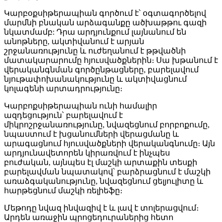
Կարբօքսիթերապիան գործում է՝ օգտագործելով
մարմնի բնական արձագանքը ածխաթթու գազի
նկատմամբ: Դրա արդյունքում լայնանում են
անոթները, ակտիվանում է արյան
շրջանառությունը և ուժեղանում է թթվածնի
մատակարարումը հյուսվածքներին։ Սա խթանում է
վերականգնման գործընթացները, բարելավում
նյութափոխանակությունը և ակտիվացնում
կոլագենի արտադրությունը։
Կարբոքսիթերապիան ունի համալիր
ազդեցություն՝ բարելավում է
միկրոշրջանառությունը, նվազեցնում բորբոքումը,
նպաստում է խցանումների վերացմանը և
արագացնում հյուսվածքների վերականգնումը։ Այն
արդյունավետորեն կիրառվում է ինչպես
բուժական, այնպես էլ մաշկի արտաքին տեսքի
բարելավման նպատակով՝ բարձրացնում է մաշկի
առաձգականությունը, նվազեցնում ցելյուլիտը և
հարթեցնում մաշկի ռելիեֆը։
Մեթոդը նվազ ինվազիվ է և լավ է տոլերացվում։
Արդեն առաջին պրոցեդուրաներից հետո