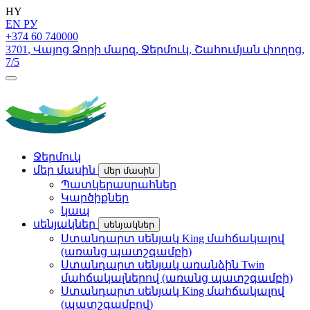
HY
EN
РУ
+374 60 740000
3701
,
Վայոց Ձորի մարզ
,
Ջերմուկ
,
Շահումյան փողոց
,
7/5
Ջերմուկ
մեր մասին
մեր մասին
Պատկերասրահներ
Կարծիքներ
կապ
սենյակներ
սենյակներ
Ստանդարտ սենյակ King մահճակալով
(առանց պատշգամբի)
Ստանդարտ սենյակ առանձին Twin
մահճակալներով (առանց պատշգամբի)
Ստանդարտ սենյակ King մահճակալով
(պատշգամբով)