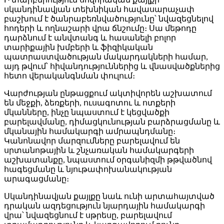
սկանդինավյան տեխնիկան հավասարաչափ
բաշխում է ծանրաբեռնվածությունը՝ նվազեցնելով
հոդերի և ողնաշարի վրա ճնշումը։ Սա մեթոդը
դարձնում է անվտանգ և հասանելի բոլոր
տարիքային խմբերի և ֆիզիկական
պատրաստվածության մակարդակների համար,
այդ թվում՝ հիվանդություններից և վնասվածքներից
հետո վերականգնման փուլում։
Վարժության ընթացքում ակտիվորեն աշխատում
են մեջքի, ձեռքերի, ուսագոտու և ոտքերի
մկանները, ինչը նպաստում է կեցվածքի
բարելավմանը, դիմացկունության բարձրացմանը և
մկանային համակարգի ամրապնդմանը։
Կանոնավոր մարզումները բարելավում են
սրտանոթային և շնչառական համակարգերի
աշխատանքը, նպաստում օրգանիզմի թթվածնով
հագեցմանը և նյութափոխանակության
արագացմանը։
Սկանդինավյան քայլքը նաև ունի արտահայտված
դրական ազդեցություն նյարդային համակարգի
վրա՝ նվազեցնում է սթրեսը, բարելավում