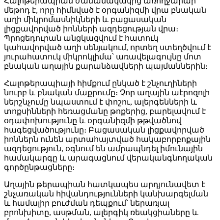
Հալոթերապիան ժամանակակից առողջարար
մեթոդ է, որը հիմնված է օրգանիզմի վրա բնական
աղի միկրոմասնիկների և բացասական
լիցքավորված իոնների ազդեցության վրա։
Պրոցեդուրան անցկացվում է հատուկ
կահավորված աղի սենյակում, որտեղ ստեղծվում է
յուրահատուկ միկրոկլիմա՝ առավելագույնը մոտ
բնական աղային քարանձավների պայմաններին։
Հալոթերապիայի հիմքում ընկած է շնչուղիների
նուրբ և բնական մաքրումը։ Չոր աղային աէրոզոլի
ներշնչումը նպաստում է փոշու, ալերգենների և
տոքսինների հեռացմանը թոքերից, բարելավում է
օդափոխությունը և օրգանիզմի թթվածնով
հագեցվածությունը։ Բացասական լիցքավորված
իոններն ունեն արտահայտված հակաբորբոքային
ազդեցություն, օգնում են ամրապնդել իմունային
համակարգը և արագացնում վերականգնողական
գործընթացները։
Աղային թերապիան հատկապես արդյունավետ է
շնչառական հիվանդությունների կանխարգելման
և համալիր բուժման դեպքում՝ ներառյալ
բրոնխիտը, ասթման, ալերգիկ ռեակցիաները և