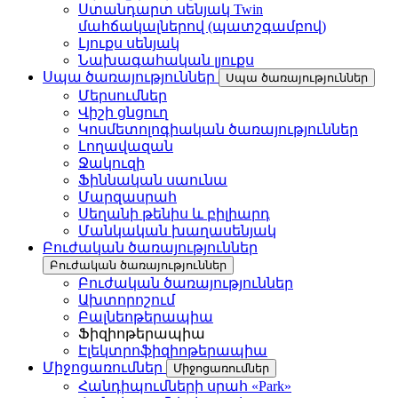
Ստանդարտ սենյակ Twin
մահճակալներով (պատշգամբով)
Լյուքս սենյակ
Նախագահական լյուքս
Սպա ծառայություններ
Սպա ծառայություններ
Մերսումներ
Վիշի ցնցուղ
Կոսմետոլոգիական ծառայություններ
Լողավազան
Ջակուզի
Ֆիննական սաունա
Մարզասրահ
Սեղանի թենիս և բիլիարդ
Մանկական խաղասենյակ
Բուժական ծառայություններ
Բուժական ծառայություններ
Բուժական ծառայություններ
Ախտորոշում
Բալնեոթերապիա
Ֆիզիոթերապիա
Էլեկտրոֆիզիոթերապիա
Միջոցառումներ
Միջոցառումներ
Հանդիպումների սրահ «Park»