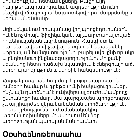
մրսածության հետևանքները։ Բացի այդ,
հալոթերապիան դրական ազդեցություն ունի
մաշկի վիճակի վրա՝ նպաստելով դրա մաքրմանը և
վերականգնմանը։
Աղի սենյակում իրականացվող պրոցեդուրաներն
ունեն ոչ միայն ֆիզիկական, այլև արտահայտված
հոգեհուզական ազդեցություն։ Հանգիստ և
հարմարավետ միջավայրն օգնում է նվազեցնել
սթրեսը, անհանգստությունը, բարելավել քնի որակը
և ընդհանուր ինքնազգացողությունը։ Մի քանի
սեանսից հետո հաճախ նկատվում է էներգիայի աճ,
մտքի պարզություն և ներքին հանգստություն։
Հալոթերապիան հարմար է բոլոր տարիքային
խմբերի համար և գրեթե չունի հակացուցումներ,
ինչն այն դարձնում է ունիվերսալ բուժում ամբողջ
ընտանիքի համար։ Սա պարզապես պրոցեդուրա
չէ, այլ լիարժեք վերականգնման փորձառություն,
որտեղ բնությունն ու ժամանակակից
տեխնոլոգիաները միավորվում են ձեր
առողջության պահպանման համար։
Օքսիգենոթերապիա