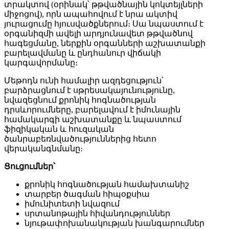
տրակտով (օրինակ՝ թթվածնային կոկտեյլների
միջոցով), որն ապահովում է նրա ակտիվ
յուրացումը հյուսվածքներում։ Սա նպաստում է
օրգանիզմի ավելի արդյունավետ թթվածնով
հագեցմանը, ներքին օրգանների աշխատանքի
բարելավմանը և ընդհանուր վիճակի
կարգավորմանը։
Մեթոդն ունի համալիր ազդեցություն՝
բարձրացնում է սթրեսակայունությունը,
նվազեցնում քրոնիկ հոգնածության
դրսևորումները, բարելավում է իմունային
համակարգի աշխատանքը և նպաստում
ֆիզիկական և հուզական
ծանրաբեռնվածություններից հետո
վերականգնմանը։
Ցուցումներ՝
քրոնիկ հոգնածության համախտանիշ
տարբեր ծագման հիպօքսիա
իմունիտետի նվազում
սրտանոթային հիվանդություններ
նյութափոխանակության խանգարումներ