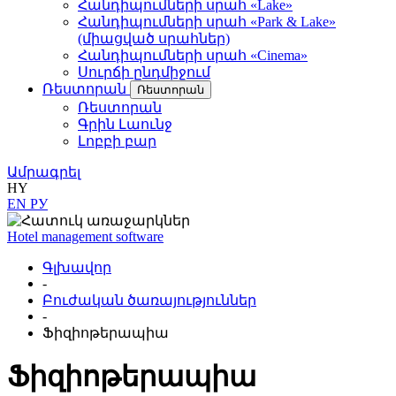
Հանդիպումների սրահ «Lake»
Հանդիպումների սրահ «Park & Lake»
(միացված սրահներ)
Հանդիպումների սրահ «Cinema»
Սուրճի ընդմիջում
Ռեստորան
Ռեստորան
Ռեստորան
Գրին Լաունջ
Լոբբի բար
Ամրագրել
HY
EN
РУ
Hotel management software
Գլխավոր
-
Բուժական ծառայություններ
-
Ֆիզիոթերապիա
Ֆիզիոթերապիա