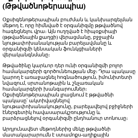
(Թթվածնոթերապիա)
Օքսիգենոթերապիան բուժման և կանխարգելման
մեթոդ է, որը հիմնված է օրգանիզմը թթվածնով
հագեցնելու վրա։ Այն ուղղված է հիպօքսիայի
(թթվածնային քաղցի) վերացմանը, բջջային
նյութափոխանակության բարելավմանը և
օրգանիզմի կենսական ֆունկցիաների
վերականգնմանը։
Թթվածինը կարևոր դեր ունի օրգանիզմի բոլոր
համակարգերի գործունեության մեջ։ Դրա պակասը
կարող է առաջացնել հոգնածություն, իմունիտետի
նվազում, սրտանոթային և շնչառական
համակարգերի խանգարումներ։
Օքսիգենոթերապիան լրացնում է թթվածնի
պակասը՝ ակտիվացնելով
նյութափոխանակությունը, բարելավելով բջիջների
էներգետիկ հավասարակշռությունը և
բարձրացնելով օրգանիզմի ընդհանուր տոնուսը։
Արդյունավետ մեթոդներից մեկը թթվածնի
մատակարարումն է ստամոքս-աղիքային