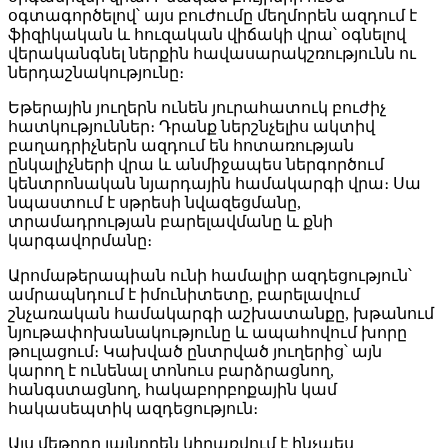
օգտագործելով՝ այս բուժումը մեղմորեն ազդում է
ֆիզիկական և հուզական վիճակի վրա՝ օգնելով
վերականգնել ներքին հավասարակշռությունն ու
ներդաշնակությունը։
Եթերային յուղերն ունեն յուրահատուկ բուժիչ
հատկություններ։ Դրանք ներշնչելիս ակտիվ
բաղադրիչներն ազդում են հոտառության
ընկալիչների վրա և անմիջապես ներգործում
կենտրոնական նյարդային համակարգի վրա։ Սա
նպաստում է սթրեսի նվազեցմանը,
տրամադրության բարելավմանը և քնի
կարգավորմանը։
Արոմաթերապիան ունի համալիր ազդեցություն՝
ամրապնդում է իմունիտետը, բարելավում
շնչառական համակարգի աշխատանքը, խթանում
նյութափոխանակությունը և ապահովում խորը
թուլացում։ Կախված ընտրված յուղերից՝ այն
կարող է ունենալ տոնուս բարձրացնող,
հանգստացնող, հակաբորբոքային կամ
հակասեպտիկ ազդեցություն։
Այս մեթոդը լայնորեն կիրառվում է ինչպես