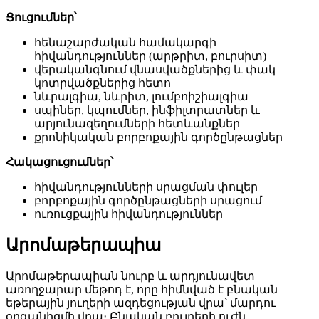
Ցուցումներ՝
հենաշարժական համակարգի
հիվանդություններ (արթրիտ, բուրսիտ)
վերականգնում վնասվածքներից և փակ
կոտրվածքներից հետո
նևրալգիա, նևրիտ, լումբոիշիալգիա
սպիներ, կպումներ, ինֆիլտրատներ և
արյունազեղումների հետևանքներ
քրոնիկական բորբոքային գործընթացներ
Հակացուցումներ՝
հիվանդությունների սրացման փուլեր
բորբոքային գործընթացների սրացում
ուռուցքային հիվանդություններ
Արոմաթերապիա
Արոմաթերապիան նուրբ և արդյունավետ
առողջարար մեթոդ է, որը հիմնված է բնական
եթերային յուղերի ազդեցության վրա՝ մարդու
օրգանիզմի վրա։ Բնական բույրերի ուժն