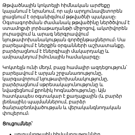
Թթվածնային կոկտեյլի հիմնական արժեքը
կայանում է նրանում, որ այն արդյունավետորեն
լրացնում է օրգանիզմում թթվածնի պակասը։
Օգտագործման ժամանակ թթվածինը ներծծվում է
ստամոքսի լորձաթաղանթի միջոցով, ակտիվորեն
յուրացվում և արագ ներգրավվում
նյութափոխանակության գործընթացներում։ Սա
բարելավում է ներքին օրգանների աշխատանքը,
բարձրացնում է էներգիայի մակարդակը և
ամրապնդում իմունային համակարգը։
Կոկտեյլն ունի մեղմ, բայց համալիր ազդեցություն՝
բարելավում է արյան շրջանառությունը,
կարգավորում նյութափոխանակությունը,
բարձրացնում սթրեսակայունությունը և
նվազեցնում քրոնիկ հոգնածությունը։ Այն
հատկապես օգտակար է քաղաքային (և բարձր
լեռնային) պայմաններում, բարձր
ծանրաբեռնվածության և վերականգնողական
փուլերում։
Ցուցումներ՝
սրտանոթային հիվանդություններ