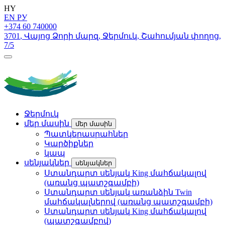
HY
EN
РУ
+374 60 740000
3701
,
Վայոց Ձորի մարզ
,
Ջերմուկ
,
Շահումյան փողոց
,
7/5
Ջերմուկ
մեր մասին
մեր մասին
Պատկերասրահներ
Կարծիքներ
կապ
սենյակներ
սենյակներ
Ստանդարտ սենյակ King մահճակալով
(առանց պատշգամբի)
Ստանդարտ սենյակ առանձին Twin
մահճակալներով (առանց պատշգամբի)
Ստանդարտ սենյակ King մահճակալով
(պատշգամբով)