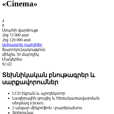
«Cinema»
4
8
Սրահի վարձույթ
-ից
72 000
amd
-ից
120 000
amd
Ամրագրել դահլիճը
Տարողունակություն
մինչեւ 50 մարդիկ
Մակերես
92 մ2
Տեխնիկական բնութագրեր և
սարքավորումներ
LCD էկրան և պրոյեկտոր
Լազերային ցուցիչ և հեռակառավարման
սեղմակ (clicker)
2 անլար միկրոֆոն / բարձրախոս
Տրիբունա