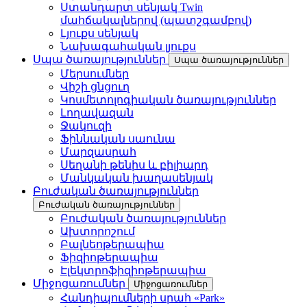
Ստանդարտ սենյակ Twin
մահճակալներով (պատշգամբով)
Լյուքս սենյակ
Նախագահական լյուքս
Սպա ծառայություններ
Սպա ծառայություններ
Մերսումներ
Վիշի ցնցուղ
Կոսմետոլոգիական ծառայություններ
Լողավազան
Ջակուզի
Ֆիննական սաունա
Մարզասրահ
Սեղանի թենիս և բիլիարդ
Մանկական խաղասենյակ
Բուժական ծառայություններ
Բուժական ծառայություններ
Բուժական ծառայություններ
Ախտորոշում
Բալնեոթերապիա
Ֆիզիոթերապիա
Էլեկտրոֆիզիոթերապիա
Միջոցառումներ
Միջոցառումներ
Հանդիպումների սրահ «Park»