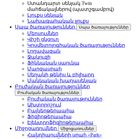
Ստանդարտ սենյակ Twin
մահճակալներով (պատշգամբով)
Լյուքս սենյակ
Նախագահական լյուքս
Սպա ծառայություններ
Սպա ծառայություններ
Մերսումներ
Վիշի ցնցուղ
Կոսմետոլոգիական ծառայություններ
Լողավազան
Ջակուզի
Ֆիննական սաունա
Մարզասրահ
Սեղանի թենիս և բիլիարդ
Մանկական խաղասենյակ
Բուժական ծառայություններ
Բուժական ծառայություններ
Բուժական ծառայություններ
Ախտորոշում
Բալնեոթերապիա
Ֆիզիոթերապիա
Էլեկտրոֆիզիոթերապիա
Միջոցառումներ
Միջոցառումներ
Հանդիպումների սրահ «Park»