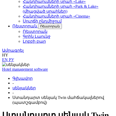
Հանդիպումների սրահ «Lake»
Հանդիպումների սրահ «Park & Lake»
(միացված սրահներ)
Հանդիպումների սրահ «Cinema»
Սուրճի ընդմիջում
Ռեստորան
Ռեստորան
Ռեստորան
Գրին Լաունջ
Լոբբի բար
Ամրագրել
HY
EN
РУ
Hotel management software
Գլխավոր
-
սենյակներ
-
Ստանդարտ սենյակ Twin մահճակալներով
(պատշգամբով)
Ստանդարտ սենյակ Twin