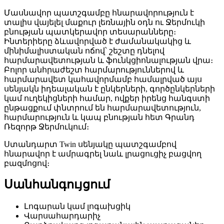
Մասնավոր պատշգամբը հնարավորություն է
տալիս վայելել մաքուր լեռնային օդն ու Ջերմուկի
բնության պատկերավոր տեսարանները։
Ինտերիերը ձևավորված է ժամանակակից և
մինիմալիստական ոճով՝ շեշտը դնելով
հարմարավետության և ֆունկցիոնալության վրա։
Բոլոր անհրաժեշտ հարմարություններով և
հարմարավետ կահավորմամբ համալրված այս
սենյակն իդեալական է ընկերների, գործընկերների
կամ ուղեկիցների համար, ովքեր իրենց հանգստի
ընթացքում փնտրում են հարմարավետություն,
հարմարություն և կապ բնության հետ Գրանդ
Ռեզորթ Ջերմուկում։
Ստանդարտ Twin սենյակը պատշգամբով
հնարավոր է ամրագրել նաև լրացուցիչ բացվող
բազմոցով։
Սանհանգույցում
Լոգարան կամ լոգախցիկ
Վարսահարդարիչ