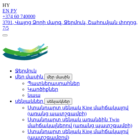
HY
EN
РУ
+374 60 740000
3701
,
Վայոց Ձորի մարզ
,
Ջերմուկ
,
Շահումյան փողոց
,
7/5
Ջերմուկ
մեր մասին
մեր մասին
Պատկերասրահներ
Կարծիքներ
կապ
սենյակներ
սենյակներ
Ստանդարտ սենյակ King մահճակալով
(առանց պատշգամբի)
Ստանդարտ սենյակ առանձին Twin
մահճակալներով (առանց պատշգամբի)
Ստանդարտ սենյակ King մահճակալով
(պատշգամբով)