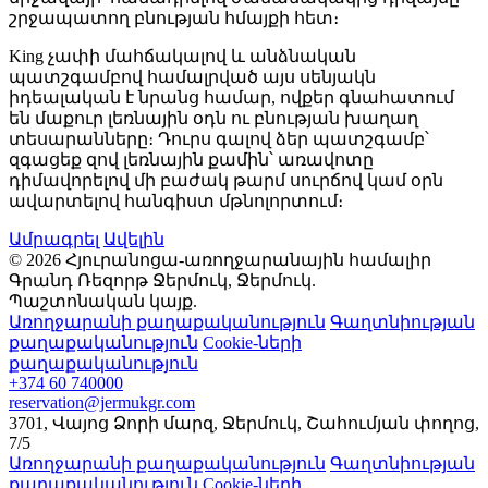
շրջապատող բնության հմայքի հետ։
King չափի մահճակալով և անձնական
պատշգամբով համալրված այս սենյակն
իդեալական է նրանց համար, ովքեր գնահատում
են մաքուր լեռնային օդն ու բնության խաղաղ
տեսարանները։ Դուրս գալով ձեր պատշգամբ՝
զգացեք զով լեռնային քամին՝ առավոտը
դիմավորելով մի բաժակ թարմ սուրճով կամ օրն
ավարտելով հանգիստ մթնոլորտում։
Ամրագրել
Ավելին
© 2026 Հյուրանոցա-առողջարանային համալիր
Գրանդ Ռեզորթ Ջերմուկ, Ջերմուկ.
Պաշտոնական կայք.
Առողջարանի քաղաքականություն
Գաղտնիության
քաղաքականություն
Cookie-ների
քաղաքականություն
+374 60 740000
reservation@jermukgr.com
3701
,
Վայոց Ձորի մարզ
,
Ջերմուկ
,
Շահումյան փողոց
,
7/5
Առողջարանի քաղաքականություն
Գաղտնիության
քաղաքականություն
Cookie-ների