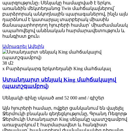
պարզությունը։ Սենյակը համալրված է երկու
առանձին մեկտեղանոց Twin մահճակալներով՝
բարձրորակ անկողնային պարագաներով, ինչն այն
դարձնում է կատարյալ տարբերակ միասին
ճանապարհորդող հյուրերի համար՝ միաժամանակ
ապահովելով անձնական հարմարավետություն և
հանգիստ քուն։
Ամրագրել
Ավելին
38 մ2
x Բարձրակարգ երկտեղանի King մահճակալ
Ստանդարտ սենյակ King մահճակալով
(պատշգամբով)
Սենյակի գինը
սկսած
amd
52 000
amd
/ գիշեր
Այն հյուրերի համար, ովքեր ցանկանում են վայելել
Ջերմուկի բնական գեղեցկությունը, Գրանդ Ռեզորթ
Ջերմուկի Ստանդարտ King սենյակը պատշգամբով
առաջարկում է հարմարավետ և հանգիստ
միջավայր՝ համադրելով ժամանակակից դիզայնը