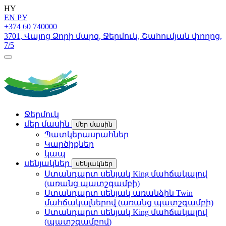
HY
EN
РУ
+374 60 740000
3701
,
Վայոց Ձորի մարզ
,
Ջերմուկ
,
Շահումյան փողոց
,
7/5
Ջերմուկ
մեր մասին
մեր մասին
Պատկերասրահներ
Կարծիքներ
կապ
սենյակներ
սենյակներ
Ստանդարտ սենյակ King մահճակալով
(առանց պատշգամբի)
Ստանդարտ սենյակ առանձին Twin
մահճակալներով (առանց պատշգամբի)
Ստանդարտ սենյակ King մահճակալով
(պատշգամբով)