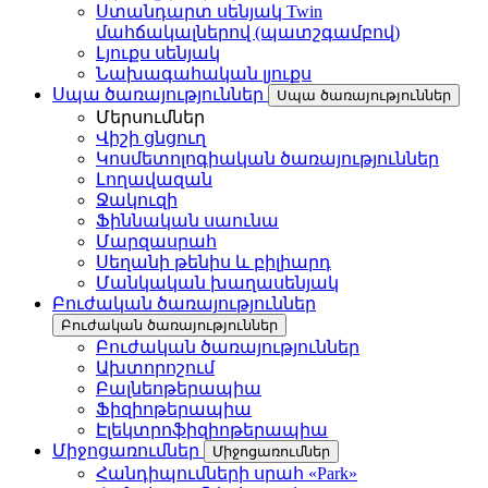
Ստանդարտ սենյակ Twin
մահճակալներով (պատշգամբով)
Լյուքս սենյակ
Նախագահական լյուքս
Սպա ծառայություններ
Սպա ծառայություններ
Մերսումներ
Վիշի ցնցուղ
Կոսմետոլոգիական ծառայություններ
Լողավազան
Ջակուզի
Ֆիննական սաունա
Մարզասրահ
Սեղանի թենիս և բիլիարդ
Մանկական խաղասենյակ
Բուժական ծառայություններ
Բուժական ծառայություններ
Բուժական ծառայություններ
Ախտորոշում
Բալնեոթերապիա
Ֆիզիոթերապիա
Էլեկտրոֆիզիոթերապիա
Միջոցառումներ
Միջոցառումներ
Հանդիպումների սրահ «Park»