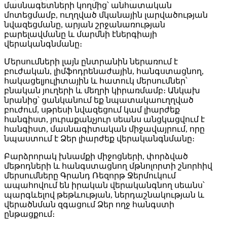
մասնագետների կողմից՝ անհատական
մոտեցմամբ, ուղղված մկանային լարվածության
նվազեցմանը, արյան շրջանառության
բարելավմանը և մարմնի էներգիայի
վերականգնմանը։
Մերսումների լայն ընտրանին ներառում է
բուժական, լիմֆոդրենաժային, հանգստացնող,
հակացելյուլիտային և հատուկ մերսումներ՝
բնական յուղերի և մեղրի կիրառմամբ։ Անկախ
նրանից՝ ցանկանում եք նպատակաուղղված
բուժում, սթրեսի նվազեցում կամ լիարժեք
հանգիստ, յուրաքանչյուր սեանս անցկացվում է
հանգիստ, մասնագիտական միջավայրում, որը
նպաստում է Ձեր լիարժեք վերականգնմանը։
Բարձրորակ խնամքի միջոցների, փորձված
մեթոդների և հանգստացնող մթնոլորտի շնորհիվ
մերսումները Գրանդ Ռեզորթ Ջերմուկում
ապահովում են իրական վերականգնող սեանս՝
պարգևելով թեթևության, ներդաշնակության և
վերածնման զգացում Ձեր ողջ հանգստի
ընթացքում։