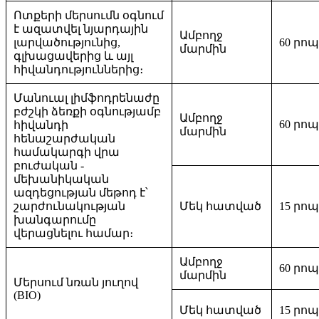
Ոտքերի մերսումն օգնում
է ազատվել նյարդային
Ամբողջ
լարվածությունից,
60 րո
մարմին
գլխացավերից և այլ
հիվանդություններից։
Մանուալ լիմֆոդրենաժը
բժշկի ձեռքի օգնությամբ
Ամբողջ
60 րո
հիվանդի
մարմին
հենաշարժական
համակարգի վրա
բուժական -
մեխանիկական
ազդեցության մեթոդ է՝
շարժունակության
Մեկ հատված
15 րո
խանգարումը
վերացնելու համար։
Ամբողջ
60 րո
մարմին
Մերսում նռան յուղով
(BIO)
Մեկ հատված
15 րո