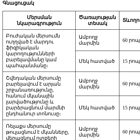
Գնացուցակ
Մերսման
Ծառայության
Տևողո
նկարագրություն
տեսակ
Բուժական մերսումն
Ամբողջ
60 րո
ուղղված է մարդու
մարմին
ֆիզիկական
կարողությունների
բարելավմանը կամ
Մեկ հատված
15 րո
պահպանմանը։
Շվեդական մերսումը
Ամբողջ
60 րո
բարելավում է արյան
մարմին
շրջանառությունը,
հանում մկանային
լարվածությունը և
բարձրացնում մարմնի
Մեկ հատված
15 րո
ընդհանուր տոնուսը։
Ռելաքս մերսումը
Ամբողջ
60 րո
թուլացնում է մկանները,
մարմին
վերացնում ոտքերի