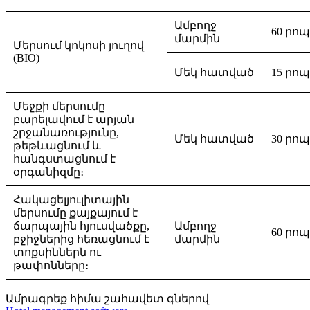
Ամբողջ
60 րո
մարմին
Մերսում կոկոսի յուղով
(BIO)
Մեկ հատված
15 րո
Մեջքի մերսումը
բարելավում է արյան
շրջանառությունը,
Մեկ հատված
30 րո
թեթևացնում և
հանգստացնում է
օրգանիզմը։
Հակացելյուլիտային
մերսումը քայքայում է
ճարպային հյուսվածքը,
Ամբողջ
60 րո
բջիջներից հեռացնում է
մարմին
տոքսիններն ու
թափոնները։
Ամրագրեք հիմա
շահավետ գներով