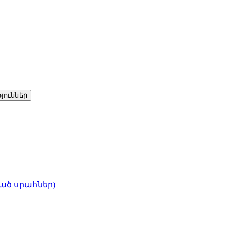
յուններ
ված սրահներ)