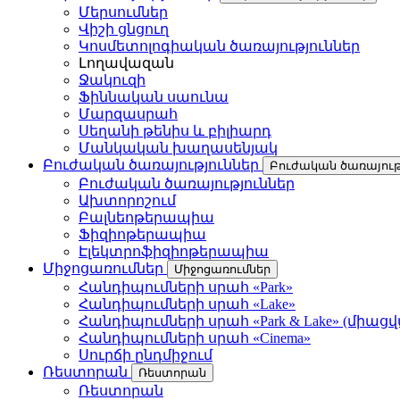
Մերսումներ
Վիշի ցնցուղ
Կոսմետոլոգիական ծառայություններ
Լողավազան
Ջակուզի
Ֆիննական սաունա
Մարզասրահ
Սեղանի թենիս և բիլիարդ
Մանկական խաղասենյակ
Բուժական ծառայություններ
Բուժական ծառայութ
Բուժական ծառայություններ
Ախտորոշում
Բալնեոթերապիա
Ֆիզիոթերապիա
Էլեկտրոֆիզիոթերապիա
Միջոցառումներ
Միջոցառումներ
Հանդիպումների սրահ «Park»
Հանդիպումների սրահ «Lake»
Հանդիպումների սրահ «Park & Lake» (միաց
Հանդիպումների սրահ «Cinema»
Սուրճի ընդմիջում
Ռեստորան
Ռեստորան
Ռեստորան