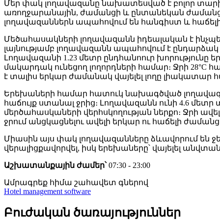
Մեր փակ լողավազանը նախատեսված է բոլոր տարի
առողջարանային, ժամանցի և ընտանեկան ժաման
լողավազաններն ապահովում են հանգիստ և հաճելի
Մեծահասակների լողավազանն իդեալական է ինչպես 
լայնությամբ լողավազանն ապահովում է ընդարձա
Լողավազանի 1.23 մետր ընդհանոուր խորությունը 
մակարդակ ունեցող լողորդների համար։ Ջրի 28°C հ
է տալիս երկար ժամանակ վայելել լողը լիակատար 
Երեխաների համար հատուկ նախագծված լողավազան
հաճույք ստանալ ջրից։ Լողավազանն ունի 4.6 մետ
մերծահասկաների վերհսկողության ներքո։ Ջրի ավե
ջրում անցկացնելու ավելի երկար ու հաճելի ժամանց
Միասին այս փակ լողավազանները ձևավորում են ջ
վերալիցքավորվել, իսկ երեխաները՝ վայելել անվտա
Աշխատանքային ժամեր՝
07:30 - 23:00
Ամրագրեք հիմա
շահավետ գներով
Hotel management software
Բուժական ծառայություններ