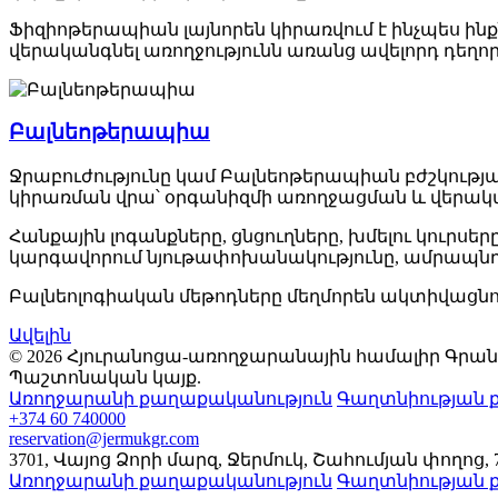
Ֆիզիոթերապիան լայնորեն կիրառվում է ինչպես ինքն
վերականգնել առողջությունն առանց ավելորդ դեղո
Բալնեոթերապիա
Ջրաբուժությունը կամ Բալնեոթերապիան բժշկության 
կիրառման վրա՝ օրգանիզմի առողջացման և վերա
Հանքային լոգանքները, ցնցուղները, խմելու կուրսեր
կարգավորում նյութափոխանակությունը, ամրապնդ
Բալնեոլոգիական մեթոդները մեղմորեն ակտիվացնո
Ավելին
© 2026 Հյուրանոցա-առողջարանային համալիր Գրանդ
Պաշտոնական կայք.
Առողջարանի քաղաքականություն
Գաղտնիության 
+374 60 740000
reservation@jermukgr.com
3701
,
Վայոց Ձորի մարզ
,
Ջերմուկ
,
Շահումյան փողոց
,
Առողջարանի քաղաքականություն
Գաղտնիության 