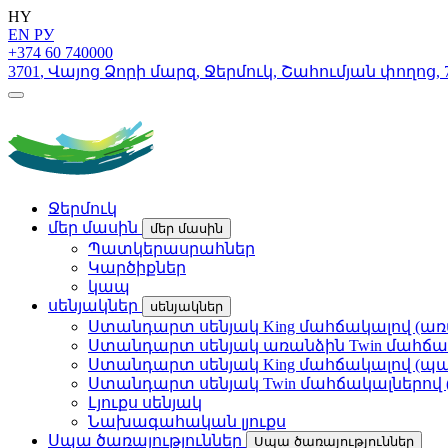
HY
EN
РУ
+374 60 740000
3701
,
Վայոց Ձորի մարզ
,
Ջերմուկ
,
Շահումյան փողոց
,
Ջերմուկ
մեր մասին
մեր մասին
Պատկերասրահներ
Կարծիքներ
կապ
սենյակներ
սենյակներ
Ստանդարտ սենյակ King մահճակալով (ա
Ստանդարտ սենյակ առանձին Twin մահճա
Ստանդարտ սենյակ King մահճակալով (պ
Ստանդարտ սենյակ Twin մահճակալներով
Լյուքս սենյակ
Նախագահական լյուքս
Սպա ծառայություններ
Սպա ծառայություններ