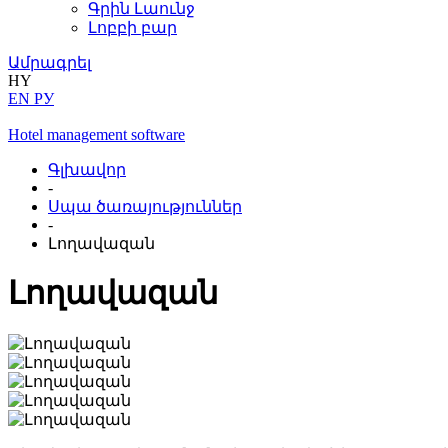
Գրին Լաունջ
Լոբբի բար
Ամրագրել
HY
EN
РУ
Hotel management software
Գլխավոր
-
Սպա ծառայություններ
-
Լողավազան
Լողավազան