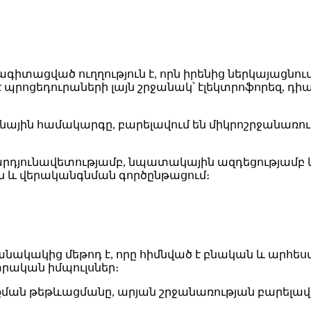
տացված ուղղություն է, որն իրենից ներկայացնու
 է պրոցեդուրաների լայն շրջանակ՝ էլեկտրոֆորեզ,
ային համակարգը, բարելավում են միկրոշրջանառութ
արդյունավետությամբ, նպատակային ազդեցությամ
ան և վերականգնման գործընթացում։
ակակից մեթոդ է, որը հիմնված է բնական և արհե
եկտրական իմպուլսներ։
բոքման թեթևացմանը, արյան շրջանառության բարելա