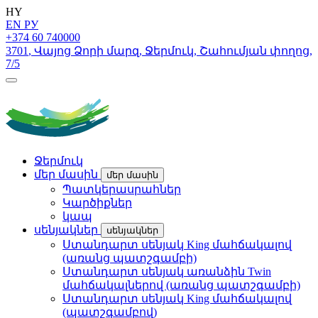
HY
EN
РУ
+374 60 740000
3701
,
Վայոց Ձորի մարզ
,
Ջերմուկ
,
Շահումյան փողոց
,
7/5
Ջերմուկ
մեր մասին
մեր մասին
Պատկերասրահներ
Կարծիքներ
կապ
սենյակներ
սենյակներ
Ստանդարտ սենյակ King մահճակալով
(առանց պատշգամբի)
Ստանդարտ սենյակ առանձին Twin
մահճակալներով (առանց պատշգամբի)
Ստանդարտ սենյակ King մահճակալով
(պատշգամբով)