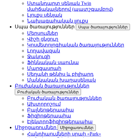
Ստանդարտ սենյակ Twin
մահճակալներով (պատշգամբով)
Լյուքս սենյակ
Նախագահական լյուքս
Սպա ծառայություններ
Սպա ծառայություններ
Մերսումներ
Վիշի ցնցուղ
Կոսմետոլոգիական ծառայություններ
Լողավազան
Ջակուզի
Ֆիննական սաունա
Մարզասրահ
Սեղանի թենիս և բիլիարդ
Մանկական խաղասենյակ
Բուժական ծառայություններ
Բուժական ծառայություններ
Բուժական ծառայություններ
Ախտորոշում
Բալնեոթերապիա
Ֆիզիոթերապիա
Էլեկտրոֆիզիոթերապիա
Միջոցառումներ
Միջոցառումներ
Հանդիպումների սրահ «Park»