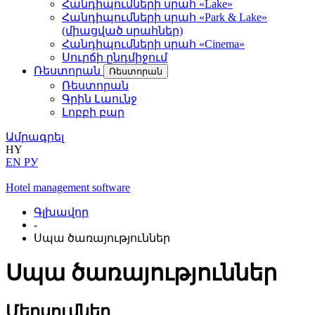
Հանդիպումների սրահ «Lake»
Հանդիպումների սրահ «Park & Lake»
(միացված սրահներ)
Հանդիպումների սրահ «Cinema»
Սուրճի ընդմիջում
Ռեստորան
Ռեստորան
Ռեստորան
Գրին Լաունջ
Լոբբի բար
Ամրագրել
HY
EN
РУ
Hotel management software
Գլխավոր
-
Սպա ծառայություններ
Սպա ծառայություններ
Մերսումներ