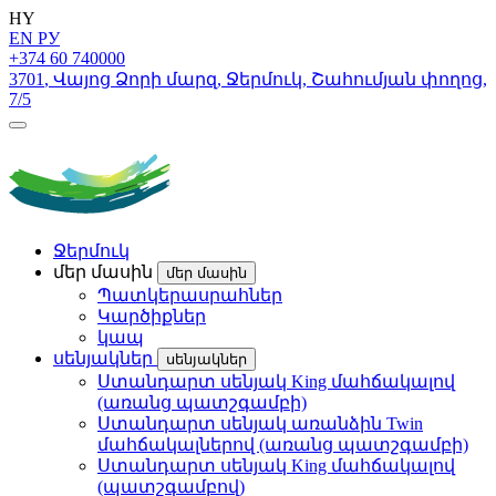
HY
EN
РУ
+374 60 740000
3701
,
Վայոց Ձորի մարզ
,
Ջերմուկ
,
Շահումյան փողոց
,
7/5
Ջերմուկ
մեր մասին
մեր մասին
Պատկերասրահներ
Կարծիքներ
կապ
սենյակներ
սենյակներ
Ստանդարտ սենյակ King մահճակալով
(առանց պատշգամբի)
Ստանդարտ սենյակ առանձին Twin
մահճակալներով (առանց պատշգամբի)
Ստանդարտ սենյակ King մահճակալով
(պատշգամբով)