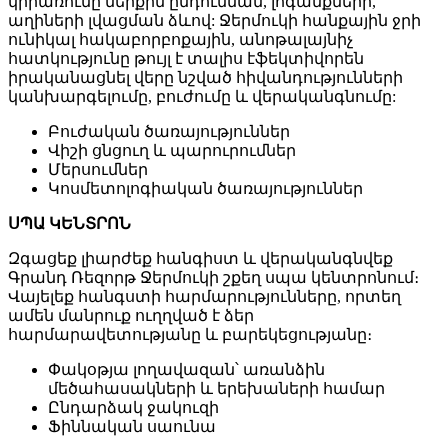
կիրառումը ներքին ընդունման, լոգանքների,
աղիների լվացման ձևով: Ջերմուկի հանքային ջրի
ունիկալ հակաբորբոքային, անոթալայնիչ
հատկությունը թույլ է տալիս էֆեկտիվորեն
իրականացնել վերը նշված հիվանդությունների
կանխարգելումը, բուժումը և վերականգնումը:
Բուժական ծառայություններ
Վիշի ցնցուղ և պարուրումներ
Մերսումներ
Կոսմետոլոգիական ծառայություններ
ՍՊԱ ԿԵՆՏՐՈՆ
Զգացեք լիարժեք հանգիստ և վերականգնվեք
Գրանդ Ռեզորթ Ջերմուկի շքեղ սպա կենտրոնում։
Վայելեք հանգստի հարմարությունները, որտեղ
ամեն մանրուք ուղղված է ձեր
հարմարավետությանը և բարեկեցությանը։
Փակօթյա լողավազան՝ առանձին
մեծահասակների և երեխաների համար
Ընդարձակ ջակուզի
Ֆիննական սաունա