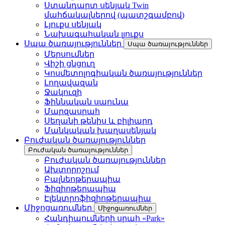
Ստանդարտ սենյակ Twin
մահճակալներով (պատշգամբով)
Լյուքս սենյակ
Նախագահական լյուքս
Սպա ծառայություններ
Սպա ծառայություններ
Մերսումներ
Վիշի ցնցուղ
Կոսմետոլոգիական ծառայություններ
Լողավազան
Ջակուզի
Ֆիննական սաունա
Մարզասրահ
Սեղանի թենիս և բիլիարդ
Մանկական խաղասենյակ
Բուժական ծառայություններ
Բուժական ծառայություններ
Բուժական ծառայություններ
Ախտորոշում
Բալնեոթերապիա
Ֆիզիոթերապիա
Էլեկտրոֆիզիոթերապիա
Միջոցառումներ
Միջոցառումներ
Հանդիպումների սրահ «Park»