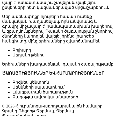
վայր է հանգստանալու, շփվելու և վայելելու
ընկերների հետ կազմակերպված մրցաշարերում:
Մեր ամենափոքր հյուրերի համար ունենք
մանկական խաղասենյակ, որն անվտանգ և
գրավիչ միջավայր է՝ համապատասխան խաղերով
և զբաղմունքներով: Դայակի ծառայության շնորհիվ
ծնողները կարող են վայելել իրենց լիարժեք
հանգիստը, մինչ երեխաները զվարճանում են:
Բիլիարդ
Սեղանի թենիս
Երեխաների խաղասենյակ՝ դայակի ծառայությամբ
ԾԱՌԱՅՈՒԹՅՈՒՆՆԵՐ ԵՎ ՀԱՐՄԱՐՈՒԹՅՈՒՆՆԵՐ
Բիզնես կենտրոն
Սենկների սպասարկում
Լվացքատան ծառայություն
Բացօթյա ավտոկայանատեղի
© 2026 Հյուրանոցա-առողջարանային համալիր
Գրանդ Ռեզորթ Ջերմուկ, Ջերմուկ.
Պաշտոնական կայք.