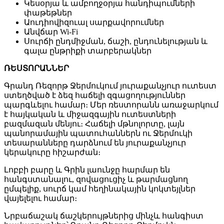
Կեսօրյա և ամբողջօրյա հանդիպումների
փաթեթներ
Աուդիովիզուալ սարքավորումներ
Անվճար Wi-Fi
Սուրճի ընդմիջման, ճաշի, ընդունելության և
գալա ընթրիքի տարբերակներ
ՌԵՍՏՈՐԱՆՆԵՐ
Գրանդ Ռեզորթ Ջերմուկում յուրաքանչյուր ուտեստ
ստեղծված է ձեզ հաճելի զգացողություններ
պարգևելու համար։ Մեր ռեստորանն առաջարկում
է հայկական և միջազգային ուտեստների
բազմազան մենյու։ Հաճելի մթնոլորտը, լայն
պանորամային պատուհաններն ու Ջերմուկի
տեսարանները դարձնում են յուրաքանչյուր
կերակուրը հիշարժան։
Լոբբի բարը և Գրին լաունջը հարմար են
հանգստանալու, զովացուցիչ և թարմացնող
ըմպելիք, սուրճ կամ հեղինակային կոկտեյլներ
վայելելու համար։
Նրբաճաշակ ճաշկերույթներից մինչև հանգիստ