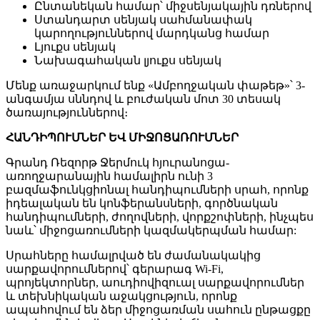
Ընտանեկան համար՝ միջսենյակային դռներով
Ստանդարտ սենյակ սահմանափակ
կարողություններով մարդկանց համար
Լյուքս սենյակ
Նախագահական լյուքս սենյակ
Մենք առաջարկում ենք «Ամբողջական փաթեթ»՝ 3-
անգամյա սննդով և բուժական մոտ 30 տեսակ
ծառայություններով։
ՀԱՆԴԻՊՈՒՄՆԵՐ ԵՎ ՄԻՋՈՑԱՌՈՒՄՆԵՐ
Գրանդ Ռեզորթ Ջերմուկ հյուրանոցա-
առողջարանային համալիրն ունի 3
բազմաֆունկցիոնալ հանդիպումների սրահ, որոնք
իդեալական են կոնֆերանսների, գործնական
հանդիպումների, ժողովների, վորքշոփների, ինչպես
նաև՝ միջոցառումների կազմակերպման համար:
Սրահները համալրված են ժամանակակից
սարքավորումներով՝ գերարագ Wi-Fi,
պրոյեկտորներ, աուդիովիզուալ սարքավորումներ
և տեխնիկական աջակցություն, որոնք
ապահովում են ձեր միջոցառման սահուն ընթացքը