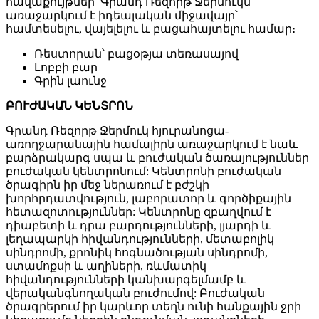
հավաքույթներ՝ Գրանդ Ռեզորթ Ջերմուկն
առաջարկում է իդեալական միջավայր՝
համտեսելու, վայելելու և բացահայտելու համար։
Ռեստորան՝ բացօթյա տեռասայով
Լոբբի բար
Գրին լաունջ
ԲՈՒԺԱԿԱՆ ԿԵՆՏՐՈՆ
Գրանդ Ռեզորթ Ջերմուկ հյուրանոցա-
առողջարանային համալիրն առաջարկում է նաև
բարձրակարգ սպա և բուժական ծառայություններ
բուժական կենտրոնում: Կենտրոնի բուժական
ծրագիրն իր մեջ ներառում է բժշկի
խորհրդատվություն, լաբորատոր և գործիքային
հետազոտություններ: Կենտրոնը զբաղվում է
դիաբետի և դրա բարդությունների, լյարդի և
լեղապարկի հիվանդությունների, մետաբոլիկ
սինդրոմի, քրոնիկ հոգնածության սինդրոմի,
ստամոքսի և աղիների, ռևմատիկ
հիվանդությունների կանխարգելմամբ և
վերականգնողական բուժումով: Բուժական
ծրագրերում իր կարևոր տեղն ունի հանքային ջրի