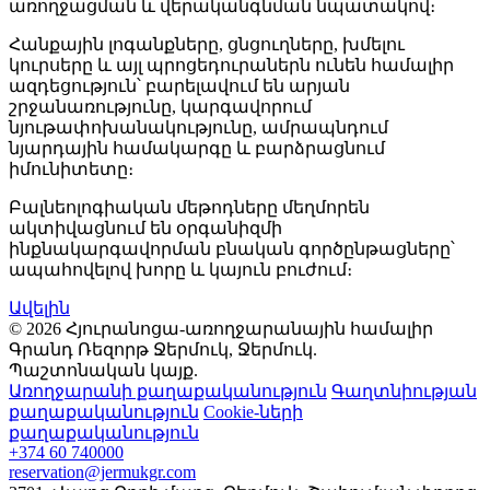
առողջացման և վերականգնման նպատակով։
Հանքային լոգանքները, ցնցուղները, խմելու
կուրսերը և այլ պրոցեդուրաներն ունեն համալիր
ազդեցություն՝ բարելավում են արյան
շրջանառությունը, կարգավորում
նյութափոխանակությունը, ամրապնդում
նյարդային համակարգը և բարձրացնում
իմունիտետը։
Բալնեոլոգիական մեթոդները մեղմորեն
ակտիվացնում են օրգանիզմի
ինքնակարգավորման բնական գործընթացները՝
ապահովելով խորը և կայուն բուժում։
Ավելին
© 2026 Հյուրանոցա-առողջարանային համալիր
Գրանդ Ռեզորթ Ջերմուկ, Ջերմուկ.
Պաշտոնական կայք.
Առողջարանի քաղաքականություն
Գաղտնիության
քաղաքականություն
Cookie-ների
քաղաքականություն
+374 60 740000
reservation@jermukgr.com