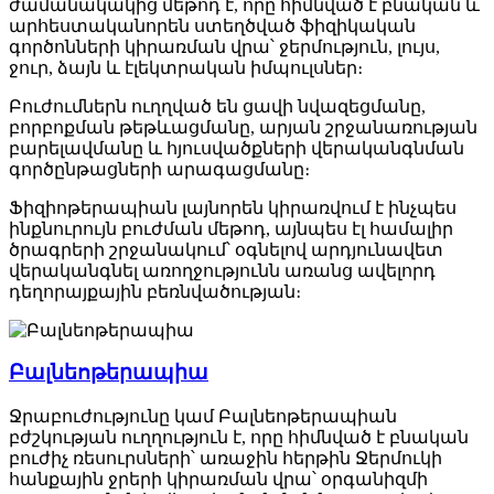
ժամանակակից մեթոդ է, որը հիմնված է բնական և
արհեստականորեն ստեղծված ֆիզիկական
գործոնների կիրառման վրա՝ ջերմություն, լույս,
ջուր, ձայն և էլեկտրական իմպուլսներ։
Բուժումներն ուղղված են ցավի նվազեցմանը,
բորբոքման թեթևացմանը, արյան շրջանառության
բարելավմանը և հյուսվածքների վերականգնման
գործընթացների արագացմանը։
Ֆիզիոթերապիան լայնորեն կիրառվում է ինչպես
ինքնուրույն բուժման մեթոդ, այնպես էլ համալիր
ծրագրերի շրջանակում՝ օգնելով արդյունավետ
վերականգնել առողջությունն առանց ավելորդ
դեղորայքային բեռնվածության։
Բալնեոթերապիա
Ջրաբուժությունը կամ Բալնեոթերապիան
բժշկության ուղղություն է, որը հիմնված է բնական
բուժիչ ռեսուրսների՝ առաջին հերթին Ջերմուկի
հանքային ջրերի կիրառման վրա՝ օրգանիզմի