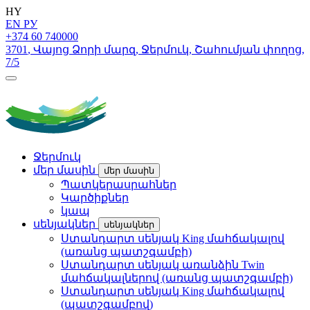
HY
EN
РУ
+374 60 740000
3701
,
Վայոց Ձորի մարզ
,
Ջերմուկ
,
Շահումյան փողոց
,
7/5
Ջերմուկ
մեր մասին
մեր մասին
Պատկերասրահներ
Կարծիքներ
կապ
սենյակներ
սենյակներ
Ստանդարտ սենյակ King մահճակալով
(առանց պատշգամբի)
Ստանդարտ սենյակ առանձին Twin
մահճակալներով (առանց պատշգամբի)
Ստանդարտ սենյակ King մահճակալով
(պատշգամբով)