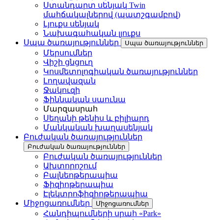
Ստանդարտ սենյակ Twin
մահճակալներով (պատշգամբով)
Լյուքս սենյակ
Նախագահական լյուքս
Սպա ծառայություններ
Սպա ծառայություններ
Մերսումներ
Վիշի ցնցուղ
Կոսմետոլոգիական ծառայություններ
Լողավազան
Ջակուզի
Ֆիննական սաունա
Մարզասրահ
Սեղանի թենիս և բիլիարդ
Մանկական խաղասենյակ
Բուժական ծառայություններ
Բուժական ծառայություններ
Բուժական ծառայություններ
Ախտորոշում
Բալնեոթերապիա
Ֆիզիոթերապիա
Էլեկտրոֆիզիոթերապիա
Միջոցառումներ
Միջոցառումներ
Հանդիպումների սրահ «Park»