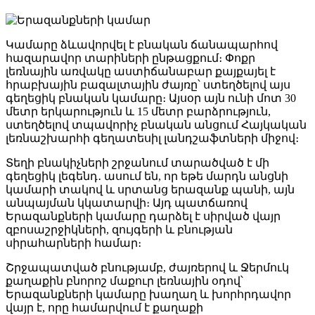
Կամարը ձևավորվել է բնական ճանապարհով
հազարավոր տարիների ընթացքում։ Փոքր
լեռնային առվակը աստիճանաբար քայքայել է
հրաբխային բազալտային ժայռը՝ ստեղծելով այս
գեղեցիկ բնական կամարը։ Այսօր այն ունի մոտ 30
մետր երկարություն և 15 մետր բարձրություն,
ստեղծելով տպավորիչ բնական անցում Հայկական
լեռնաշխարհի գեղատեսիլ լանդշաֆտների միջով։
Տեղի բնակիչների շրջանում տարածված է մի
գեղեցիկ լեգենդ․ ասում են, որ եթե մարդն անցնի
կամարի տակով և սրտանց երազանք պանի, այն
անպայման կկատարվի։ Այդ պատճառով
Երազանքների կամարը դարձել է սիրված վայր
զբոսաշրջիկների, զույգերի և բնության
սիրահարների համար։
Շրջապատված բնությամբ, ժայռերով և Ջերմուկ
քաղաքին բնորոշ մաքուր լեռնային օդով՝
Երազանքների կամարը խաղաղ և խորհրդավոր
վայր է, որը համարվում է քաղաքի