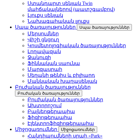
Ստանդարտ սենյակ Twin
մահճակալներով (պատշգամբով)
Լյուքս սենյակ
Նախագահական լյուքս
Սպա ծառայություններ
Սպա ծառայություններ
Մերսումներ
Վիշի ցնցուղ
Կոսմետոլոգիական ծառայություններ
Լողավազան
Ջակուզի
Ֆիննական սաունա
Մարզասրահ
Սեղանի թենիս և բիլիարդ
Մանկական խաղասենյակ
Բուժական ծառայություններ
Բուժական ծառայություններ
Բուժական ծառայություններ
Ախտորոշում
Բալնեոթերապիա
Ֆիզիոթերապիա
Էլեկտրոֆիզիոթերապիա
Միջոցառումներ
Միջոցառումներ
Հանդիպումների սրահ «Park»