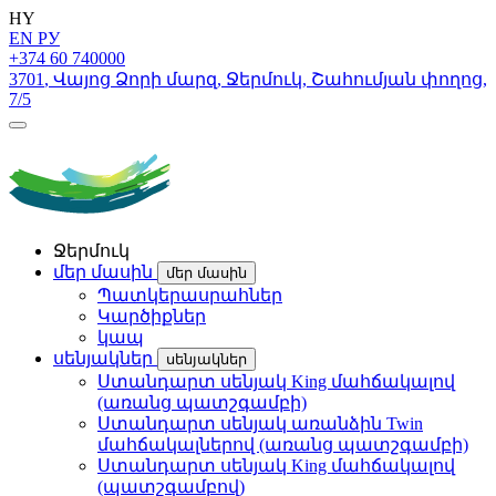
HY
EN
РУ
+374 60 740000
3701
,
Վայոց Ձորի մարզ
,
Ջերմուկ
,
Շահումյան փողոց
,
7/5
Ջերմուկ
մեր մասին
մեր մասին
Պատկերասրահներ
Կարծիքներ
կապ
սենյակներ
սենյակներ
Ստանդարտ սենյակ King մահճակալով
(առանց պատշգամբի)
Ստանդարտ սենյակ առանձին Twin
մահճակալներով (առանց պատշգամբի)
Ստանդարտ սենյակ King մահճակալով
(պատշգամբով)