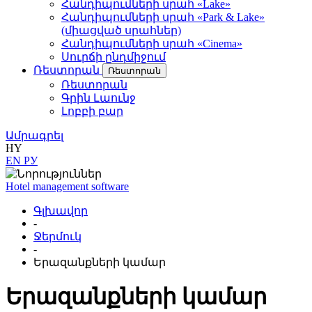
Հանդիպումների սրահ «Lake»
Հանդիպումների սրահ «Park & Lake»
(միացված սրահներ)
Հանդիպումների սրահ «Cinema»
Սուրճի ընդմիջում
Ռեստորան
Ռեստորան
Ռեստորան
Գրին Լաունջ
Լոբբի բար
Ամրագրել
HY
EN
РУ
Hotel management software
Գլխավոր
-
Ջերմուկ
-
Երազանքների կամար
Երազանքների կամար