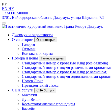
РУ
EN
HY
+374 60 740000
3701
,
Вайоцдзорская область
,
Джермук
,
улица Шаумяна
,
7/5
Джермук и окрестности
О санатории
О санатории
Галерея
Отзывы
Контакты и карты
Номера и цены
Номера и цены
Стандартный номер с кроватью King (без балкона)
Стандартный номер с двумя раздельными кроватями 
Стандартный номер с кроватью King (с балконом)
Стандартный номер с двумя односпальными кроватя
Номер Люкс
Президентский Люкс
СПА Услуги
СПА Услуги
Массажи
Душ Виши
Косметологические процедуры
Бассейн