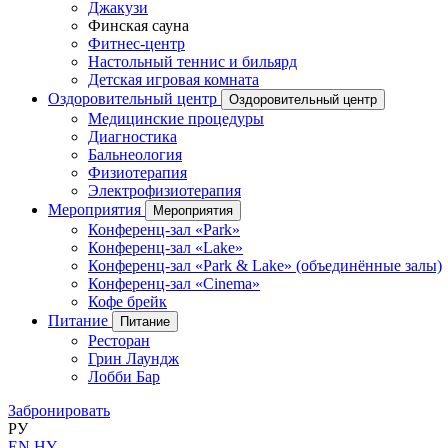
Джакузи
Финская сауна
Фитнес-центр
Настольный теннис и бильярд
Детская игровая комната
Оздоровительный центр
Оздоровительный центр
Медицинские процедуры
Диагностика
Бальнеология
Физиотерапия
Электрофизиотерапия
Мероприятия
Мероприятия
Конференц-зал «Park»
Конференц-зал «Lake»
Конференц-зал «Park & Lake» (объединённые залы)
Конференц-зал «Cinema»
Кофе брейк
Питание
Питание
Ресторан
Грин Лаундж
Лобби Бар
Забронировать
РУ
EN
HY