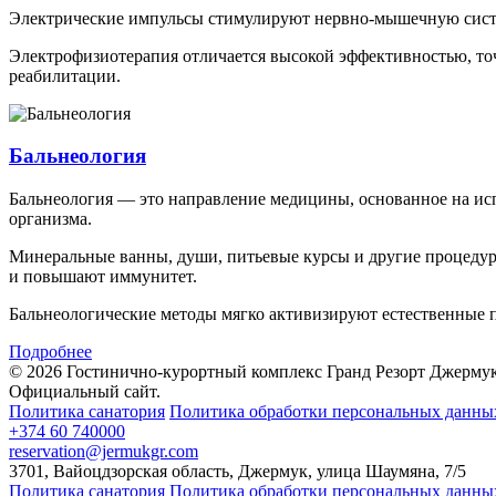
Электрические импульсы стимулируют нервно-мышечную сист
Электрофизиотерапия отличается высокой эффективностью, то
реабилитации.
Бальнеология
Бальнеология — это направление медицины, основанное на ис
организма.
Минеральные ванны, души, питьевые курсы и другие процедур
и повышают иммунитет.
Бальнеологические методы мягко активизируют естественные п
Подробнее
© 2026 Гостинично-курортный комплекс Гранд Резорт Джерму
Официальный сайт.
Политика санатория
Политика обработки персональных данны
+374 60 740000
reservation@jermukgr.com
3701
,
Вайоцдзорская область
,
Джермук
,
улица Шаумяна
,
7/5
Политика санатория
Политика обработки персональных данны