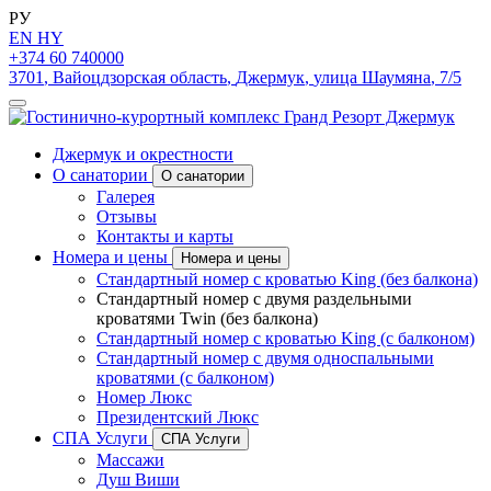
РУ
EN
HY
+374 60 740000
3701
,
Вайоцдзорская область
,
Джермук
,
улица Шаумяна
,
7/5
Джермук и окрестности
О санатории
О санатории
Галерея
Отзывы
Контакты и карты
Номера и цены
Номера и цены
Стандартный номер с кроватью King (без балкона)
Стандартный номер с двумя раздельными
кроватями Twin (без балкона)
Стандартный номер с кроватью King (с балконом)
Стандартный номер с двумя односпальными
кроватями (с балконом)
Номер Люкс
Президентский Люкс
СПА Услуги
СПА Услуги
Массажи
Душ Виши