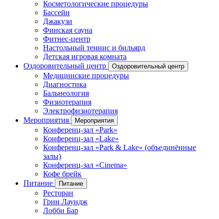
Косметологические процедуры
Бассейн
Джакузи
Финская сауна
Фитнес-центр
Настольный теннис и бильярд
Детская игровая комната
Оздоровительный центр
Оздоровительный центр
Медицинские процедуры
Диагностика
Бальнеология
Физиотерапия
Электрофизиотерапия
Мероприятия
Мероприятия
Конференц-зал «Park»
Конференц-зал «Lake»
Конференц-зал «Park & Lake» (объединённые
залы)
Конференц-зал «Cinema»
Кофе брейк
Питание
Питание
Ресторан
Грин Лаундж
Лобби Бар