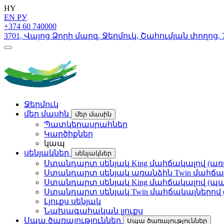
HY
EN
РУ
+374 60 740000
3701
,
Վայոց Ձորի մարզ
,
Ջերմուկ
,
Շահումյան փողոց
,
Ջերմուկ
մեր մասին
մեր մասին
Պատկերասրահներ
Կարծիքներ
կապ
սենյակներ
սենյակներ
Ստանդարտ սենյակ King մահճակալով (ա
Ստանդարտ սենյակ առանձին Twin մահճա
Ստանդարտ սենյակ King մահճակալով (պ
Ստանդարտ սենյակ Twin մահճակալներով
Լյուքս սենյակ
Նախագահական լյուքս
Սպա ծառայություններ
Սպա ծառայություններ