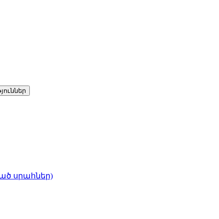
յուններ
ված սրահներ)