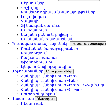
Մերսումներ
Վիշի ցնցուղ
Կոսմետոլոգիական ծառայություններ
Լողավազան
Ջակուզի
Ֆիննական սաունա
Մարզասրահ
Սեղանի թենիս և բիլիարդ
Մանկական խաղասենյակ
Բուժական ծառայություններ
Բուժական ծառայութ
Բուժական ծառայություններ
Ախտորոշում
Բալնեոթերապիա
Ֆիզիոթերապիա
Էլեկտրոֆիզիոթերապիա
Միջոցառումներ
Միջոցառումներ
Հանդիպումների սրահ «Park»
Հանդիպումների սրահ «Lake»
Հանդիպումների սրահ «Park & Lake» (միաց
Հանդիպումների սրահ «Cinema»
Սուրճի ընդմիջում
Ռեստորան
Ռեստորան
Ռեստորան